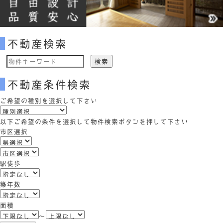
不動産検索
物
件
不動産条件検索
検
索
ご希望の種別を選択して下さい
(キ
ー
以下ご希望の条件を選択して物件検索ボタンを押して下さい
ワ
市区選択
ー
ド)
駅徒歩
築年数
面積
～