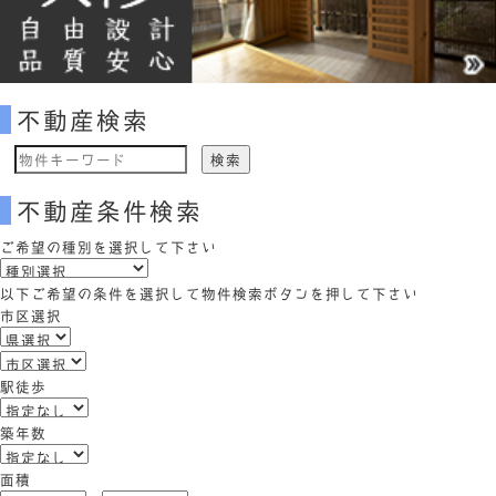
不動産検索
物
件
不動産条件検索
検
索
ご希望の種別を選択して下さい
(キ
ー
以下ご希望の条件を選択して物件検索ボタンを押して下さい
ワ
市区選択
ー
ド)
駅徒歩
築年数
面積