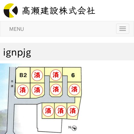
MENU
ignpjg