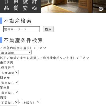
不動産検索
物
件
不動産条件検索
検
索
ご希望の種別を選択して下さい
(キ
ー
以下ご希望の条件を選択して物件検索ボタンを押して下さい
ワ
市区選択
ー
ド)
駅徒歩
築年数
面積
～