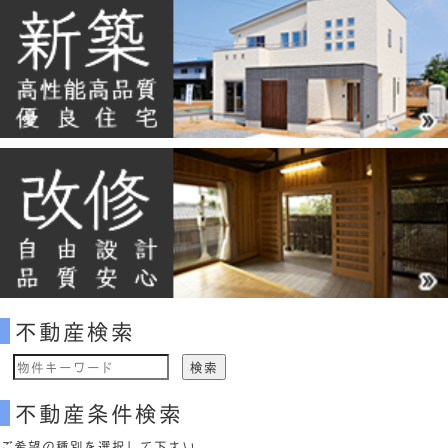
不動産検索
物
件
不動産条件検索
検
索
ご希望の種別を選択して下さい