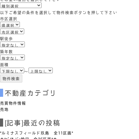
(キ
ー
以下ご希望の条件を選択して物件検索ボタンを押して下さい
ワ
市区選択
ー
ド)
駅徒歩
築年数
面積
～
不動産カテゴリ
売買物件情報
売地
[記事]最近の投稿
*ルミナスフィールド玖島 全11区画*
★*ﾍﾟｲｻｰｼﾞｭ鈴田 全25区画*★