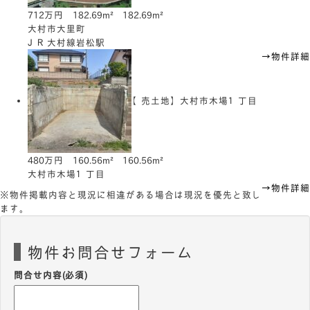
712万円
182.69m²
182.69m²
大村市大里町
ＪＲ大村線岩松駅
→物件詳細
【売土地】大村市木場１丁目
480万円
160.56m²
160.56m²
大村市木場１丁目
→物件詳細
※物件掲載内容と現況に相違がある場合は現況を優先と致し
ます。
物件お問合せフォーム
問合せ内容
(必須)