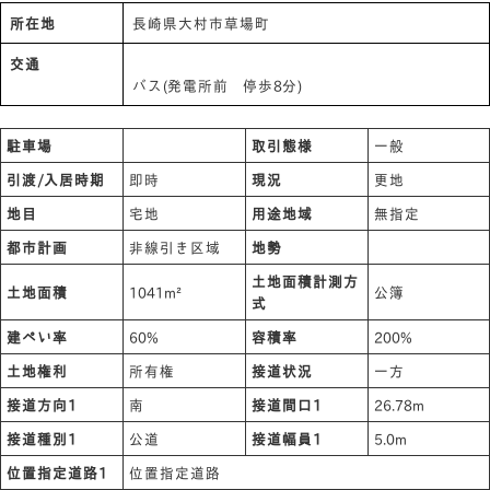
所在地
長崎県大村市草場町
交通
バス(発電所前 停歩8分)
駐車場
取引態様
一般
引渡/入居時期
即時
現況
更地
地目
宅地
用途地域
無指定
都市計画
非線引き区域
地勢
土地面積計測方
土地面積
1041m²
公簿
式
建ぺい率
60%
容積率
200%
土地権利
所有権
接道状況
一方
接道方向1
南
接道間口1
26.78m
接道種別1
公道
接道幅員1
5.0m
位置指定道路1
位置指定道路