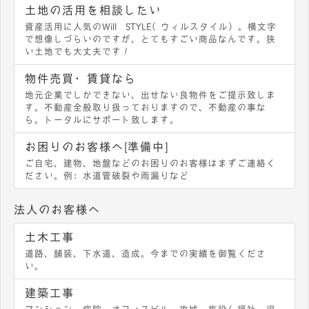
土地の活用を相談したい
資産活用に人気のWill STYLE（ウィルスタイル）。横文字
で想像しづらいのですが、とてもすごい商品なんです。狭
い土地でも大丈夫です！
物件売買・賃貸なら
地元企業でしかできない、出せない良物件をご提示致しま
す。不動産全般取り扱っておりますので、不動産の事な
ら。トータルにサポート致します。
お困りのお客様へ[準備中]
ご自宅、建物、地盤などのお困りのお客様はまずご連絡く
ださい。例：水道管破裂や雨漏りなど
法人のお客様へ
土木工事
道路、舗装、下水道、造成。今までの実績を御覧くださ
い。
建築工事
マンション、病院、オフィスビル、攻城、施設（福祉、児