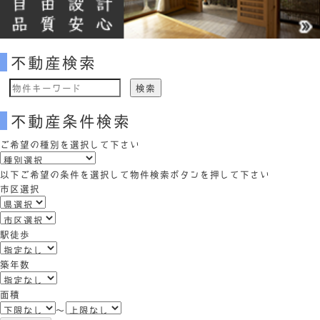
不動産検索
物
件
不動産条件検索
検
索
ご希望の種別を選択して下さい
(キ
ー
以下ご希望の条件を選択して物件検索ボタンを押して下さい
ワ
市区選択
ー
ド)
駅徒歩
築年数
面積
～