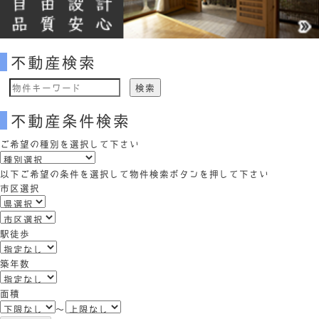
不動産検索
物
件
不動産条件検索
検
索
ご希望の種別を選択して下さい
(キ
ー
以下ご希望の条件を選択して物件検索ボタンを押して下さい
ワ
市区選択
ー
ド)
駅徒歩
築年数
面積
～