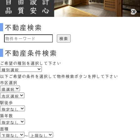
不動産検索
物
件
不動産条件検索
検
索
ご希望の種別を選択して下さい
(キ
ー
以下ご希望の条件を選択して物件検索ボタンを押して下さい
ワ
市区選択
ー
ド)
駅徒歩
築年数
面積
～