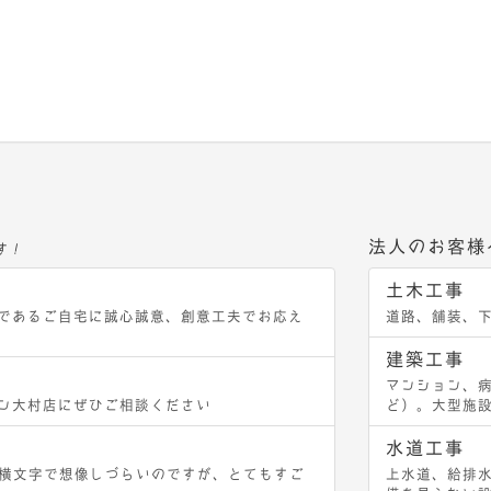
法人のお客様
す！
土木工事
であるご自宅に誠心誠意、創意工夫でお応え
道路、舗装、
建築工事
マンション、
ン大村店にぜひご相談ください
ど）。大型施
水道工事
ル）。横文字で想像しづらいのですが、とてもすご
上水道、給排