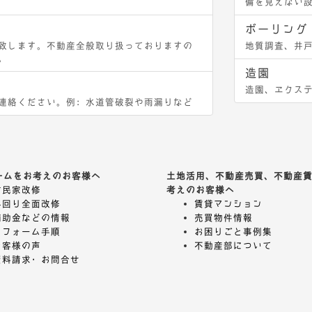
備を見えない
ボーリング
致します。不動産全般取り扱っておりますの
地質調査、井
。
造園
造園、エクス
連絡ください。例：水道管破裂や雨漏りなど
ームをお考えのお客様へ
土地活用、不動産売買、不動産
古民家改修
考えのお客様へ
外回り全面改修
賃貸マンション
補助金などの情報
売買物件情報
リフォーム手順
お困りごと事例集
お客様の声
不動産部について
資料請求・お問合せ