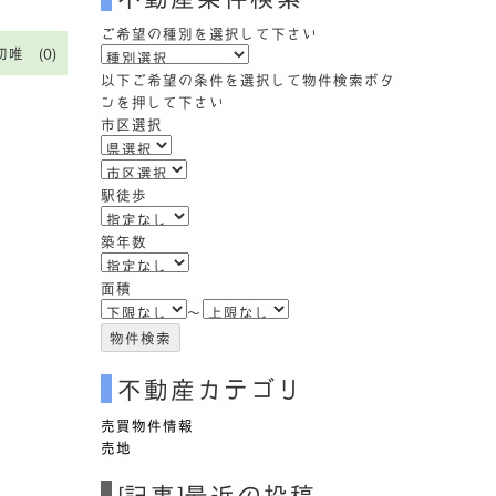
検
索
ご希望の種別を選択して下さい
(キ
切唯 (0)
ー
以下ご希望の条件を選択して物件検索ボタ
ワ
ンを押して下さい
ー
市区選択
ド)
駅徒歩
築年数
面積
～
不動産カテゴリ
売買物件情報
売地
[記事]最近の投稿