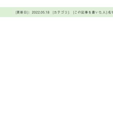
[更新日]：2022.05.18 [カテゴリ]: [この記事を書いた人]:名