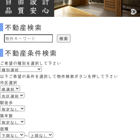
不動産検索
物
件
不動産条件検索
検
索
ご希望の種別を選択して下さい
(キ
ー
以下ご希望の条件を選択して物件検索ボタンを押して下さい
ワ
市区選択
ー
ド)
駅徒歩
築年数
面積
～