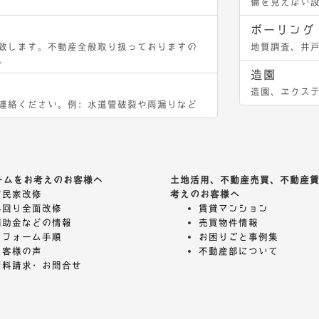
備を見えない
ボーリング
致します。不動産全般取り扱っておりますの
地質調査、井
。
造園
造園、エクス
連絡ください。例：水道管破裂や雨漏りなど
ームをお考えのお客様へ
土地活用、不動産売買、不動産
古民家改修
考えのお客様へ
外回り全面改修
賃貸マンション
補助金などの情報
売買物件情報
リフォーム手順
お困りごと事例集
お客様の声
不動産部について
資料請求・お問合せ