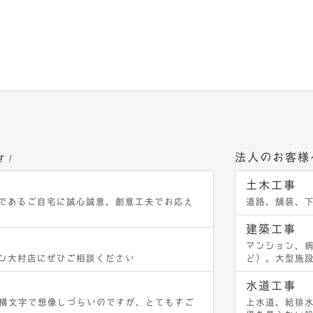
法人のお客様
す！
土木工事
であるご自宅に誠心誠意、創意工夫でお応え
道路、舗装、
建築工事
マンション、
ン大村店にぜひご相談ください
ど）。大型施
水道工事
ル）。横文字で想像しづらいのですが、とてもすご
上水道、給排