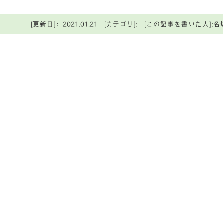
[更新日]：2021.01.21 [カテゴリ]: [この記事を書いた人]:名