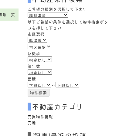
検
索
ご希望の種別を選択して下さい
(キ
切唯 (0)
ー
以下ご希望の条件を選択して物件検索ボタ
ワ
ンを押して下さい
ー
市区選択
ド)
駅徒歩
築年数
面積
～
不動産カテゴリ
売買物件情報
売地
[記事]最近の投稿