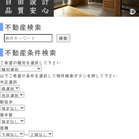
不動産検索
物
件
不動産条件検索
検
索
ご希望の種別を選択して下さい
(キ
ー
以下ご希望の条件を選択して物件検索ボタンを押して下さい
ワ
市区選択
ー
ド)
駅徒歩
築年数
面積
～