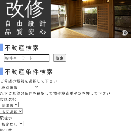
不動産検索
物
件
不動産条件検索
検
索
ご希望の種別を選択して下さい
(キ
ー
以下ご希望の条件を選択して物件検索ボタンを押して下さい
ワ
市区選択
ー
ド)
駅徒歩
築年数